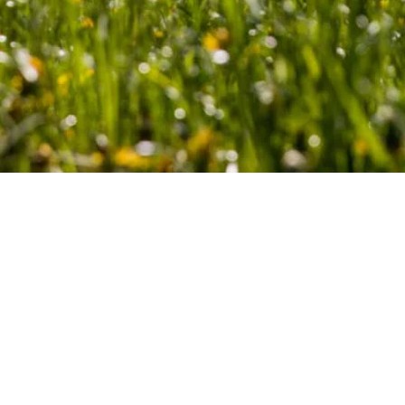
GEMEINDEVERWALTUNG
Briggmättli 38
3816 Lütschental
Tel.
033 853 47 40
(Schreiberei)
Tel.
033 853 47 20
(Finanzverwaltung)
Fax 033 853 47 50