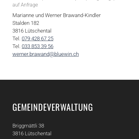
auf Anfrage
Marianne und Werner Brawand-Kindler
Stalden 182
3816 Lütschental
Tel.
079 428 67 25
Tel.
033 853 39 56
werner.brawand@bluewin.ch
GEMEINDEVERWALTUNG
Briggmättli 38
3816 Lütschental