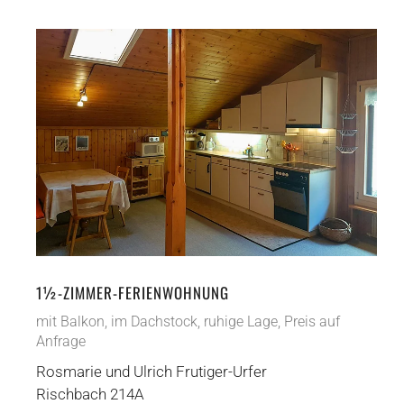
1½-ZIMMER-FERIENWOHNUNG
mit Balkon, im Dachstock, ruhige Lage, Preis auf
Anfrage
Rosmarie und Ulrich Frutiger-Urfer
Rischbach 214A